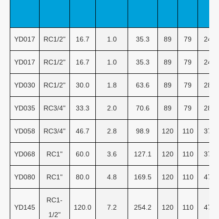
YD017
RC1/2"
16.7
1.0
35.3
89
79
246
YD017
RC1/2"
16.7
1.0
35.3
89
79
246
YD030
RC1/2"
30.0
1.8
63.6
89
79
280
YD035
RC3/4"
33.3
2.0
70.6
89
79
280
YD058
RC3/4"
46.7
2.8
98.9
120
110
377
YD068
RC1"
60.0
3.6
127.1
120
110
377
YD080
RC1"
80.0
4.8
169.5
120
110
477
RC1-
YD145
120.0
7.2
254.2
120
110
477
1/2"