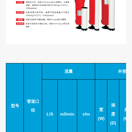
流量
外形规格
管道口
深
型号
宽
高
径
L/S
m3/min
cfm
度
(W)
(H)
(D)