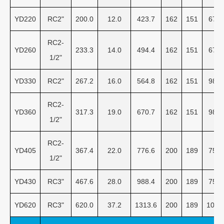
YD220
RC2"
200.0
12.0
423.7
162
151
676
RC2-
YD260
233.3
14.0
494.4
162
151
676
1/2"
YD330
RC2"
267.2
16.0
564.8
162
151
984
RC2-
YD360
317.3
19.0
670.7
162
151
984
1/2"
RC2-
YD405
367.4
22.0
776.6
200
189
757
1/2"
YD430
RC3"
467.6
28.0
988.4
200
189
757
YD620
RC3"
620.0
37.2
1313.6
200
189
1012