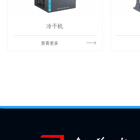
冷干机
查看更多