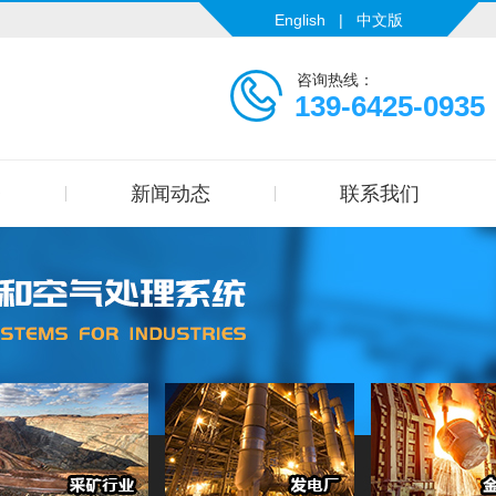
English
|
中文版
咨询热线：
139-6425-0935
务
新闻动态
联系我们