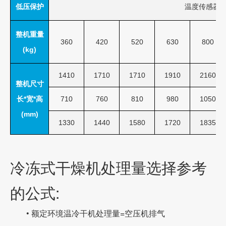
低压保护
温度传感器&
整机重量
360
420
520
630
800
(kg)
1410
1710
1710
1910
2160
整机尺寸
长*宽*高
710
760
810
980
1050
(mm)
1330
1440
1580
1720
1835
冷冻式干燥机处理量选择参考
的公式:
• 额定环境温冷干机处理量=空压机排气