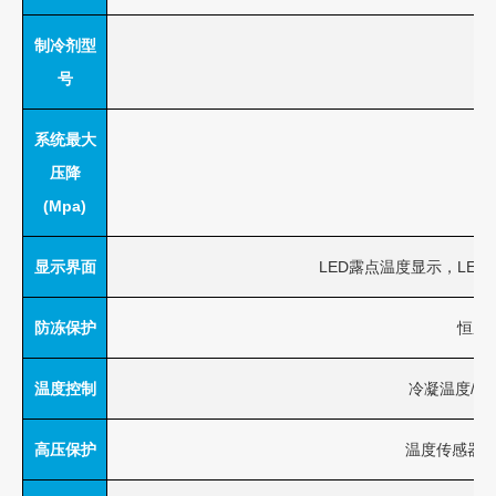
制冷剂型
号
系统最大
压降
= 
(Mpa)
显示界面
LED露点温度显示，LE
防冻保护
恒压
温度控制
冷凝温度/露
高压保护
温度传感器&