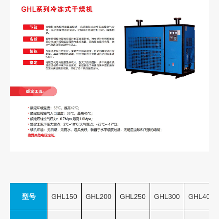
型号
GHL150
GHL200
GHL250
GHL300
GHL400