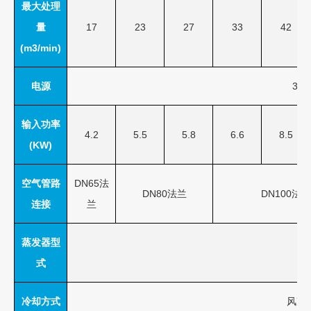
最大处理
量
17
23
27
33
42
(m3/min)
电源
380
输入功率
4.2
5.5
5.8
6.6
8.5
(KW)
空气管路
DN65法
DN80法兰
DN100法兰
连接
兰
蒸发器型
壳
式
冷却方式
风冷