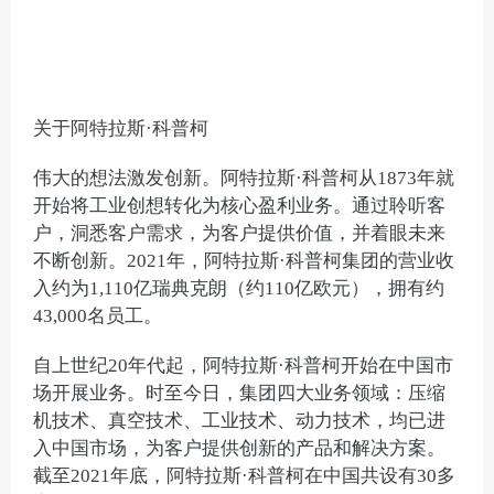
关于阿特拉斯·科普柯
伟大的想法激发创新。阿特拉斯·科普柯从1873年就
开始将工业创想转化为核心盈利业务。通过聆听客
户，洞悉客户需求，为客户提供价值，并着眼未来
不断创新。2021年，阿特拉斯·科普柯集团的营业收
入约为1,110亿瑞典克朗（约110亿欧元），拥有约
43,000名员工。
自上世纪20年代起，阿特拉斯·科普柯开始在中国市
场开展业务。时至今日，集团四大业务领域：压缩
机技术、真空技术、工业技术、动力技术，均已进
入中国市场，为客户提供创新的产品和解决方案。
截至2021年底，阿特拉斯·科普柯在中国共设有30多