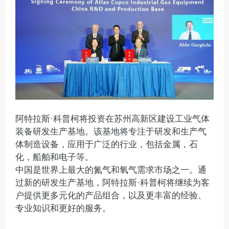
阿特拉斯·科普柯将投资在苏州高新区建设工业气体
装备研发生产基地。该基地将专注于研发和生产气
体制造设备，应用于广泛的行业，包括金属，石
化，船舶和电子等。
中国是世界上最大的氮气和氧气需求市场之一。通
过新的研发生产基地，阿特拉斯·科普柯将继续为客
户提供更多元化的产品组合，以及更丰富的经验、
专业知识和更好的服务。